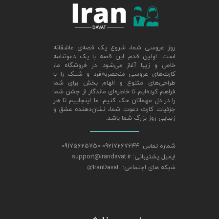
روز عروسی شما، شروع یک قصه‌ی عاشقانه
است. اولین قدم این قصه با یک دعوتنامه
خاص و زیبا آغاز می‌شود. در فروشگاه ما،
کارت‌های عروسی منحصربه‌فرد و شیک را با
طراحی‌های متنوع و الهام‌ بخش برای شما
فراهم کرده‌ایم تا خاطره‌ای ماندگار از جشن شما
را در دل مهمانان حک کنیم. ما اینجاییم تا هر
جزئیات کارت دعوت شما، نشان‌دهنده عشق و
زیبایی روز بزرگ شما باشد.
شماره تماس: 09217267644-09175625750
ایمیل پشتیبانی: support@irandavat.ir
شبکه های اجتماعی: IranDavat
@