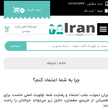
ثبت سفارش : 09217267644
حساب کاربری من
سبد خرید
۰
ورود
/
ثبت نام
تغییر گذر واژه
فروشگاه آنلاین کارت
سفارشات
عروسی
خروج از حساب کاربری
جستجو
خانه |
اعتماد
​چرا به شما اعتماد کنم؟
یران دعوت، جلب اعتماد و رضایت شما اولویت اصلی ماست. برای
طمینان از خریدی مطمئن، دلایل زیر می‌تواند خیالتان را راحت
ند: