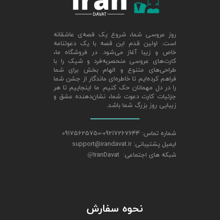
روز عروسی شما، شروع یک قصه‌ی عاشقانه
است. اولین قدم این قصه با یک دعوتنامه
خاص و زیبا آغاز می‌شود. در فروشگاه ما،
کارت‌های عروسی منحصربه‌فرد و شیک را با
طراحی‌های متنوع و الهام‌ بخش برای شما
فراهم کرده‌ایم تا خاطره‌ای ماندگار از جشن شما
را در دل مهمانان حک کنیم. ما اینجاییم تا هر
جزئیات کارت دعوت شما، نشان‌دهنده عشق و
زیبایی روز بزرگ شما باشد.
شماره تماس: 09217267644-09175625750
ایمیل پشتیبانی: support@irandavat.ir
شبکه های اجتماعی: IranDavat
@
نحوه سفارش