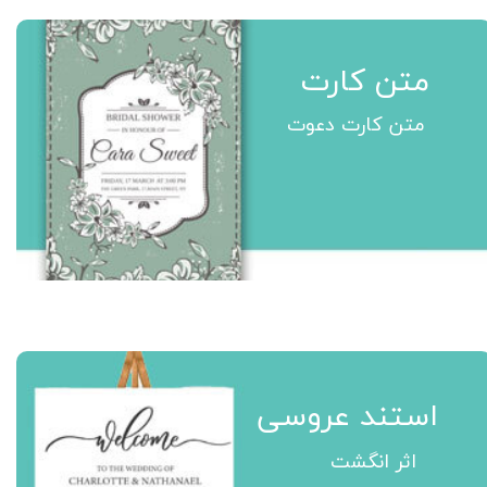
متن کارت
متن کارت دعوت
استند عروسی
اثر انگشت