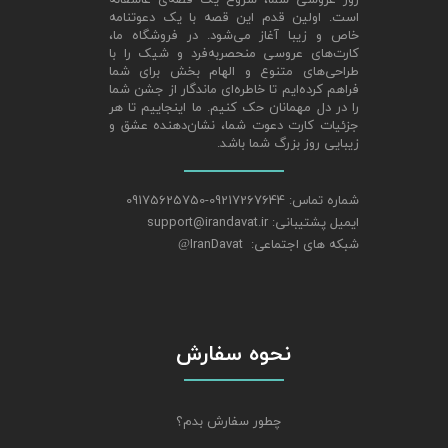
روز عروسی شما، شروع یک قصه‌ی عاشقانه
است. اولین قدم این قصه با یک دعوتنامه
خاص و زیبا آغاز می‌شود. در فروشگاه ما،
کارت‌های عروسی منحصربه‌فرد و شیک را با
طراحی‌های متنوع و الهام‌ بخش برای شما
فراهم کرده‌ایم تا خاطره‌ای ماندگار از جشن شما
را در دل مهمانان حک کنیم. ما اینجاییم تا هر
جزئیات کارت دعوت شما، نشان‌دهنده عشق و
زیبایی روز بزرگ شما باشد.
شماره تماس: 09217267644-09175625750
ایمیل پشتیبانی: support@irandavat.ir
شبکه های اجتماعی: IranDavat
@
نحوه سفارش
چطور سفارش بدم؟