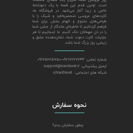
روز عروسی شما، شروع یک قصه‌ی عاشقانه
است. اولین قدم این قصه با یک دعوتنامه
خاص و زیبا آغاز می‌شود. در فروشگاه ما،
کارت‌های عروسی منحصربه‌فرد و شیک را با
طراحی‌های متنوع و الهام‌ بخش برای شما
فراهم کرده‌ایم تا خاطره‌ای ماندگار از جشن شما
را در دل مهمانان حک کنیم. ما اینجاییم تا هر
جزئیات کارت دعوت شما، نشان‌دهنده عشق و
زیبایی روز بزرگ شما باشد.
شماره تماس: 09217267644-09175625750
ایمیل پشتیبانی: support@irandavat.ir
شبکه های اجتماعی: IranDavat
@
نحوه سفارش
چطور سفارش بدم؟