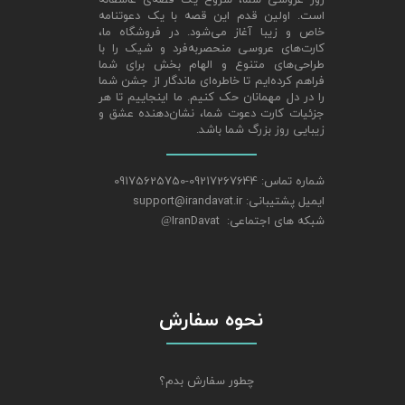
روز عروسی شما، شروع یک قصه‌ی عاشقانه
است. اولین قدم این قصه با یک دعوتنامه
خاص و زیبا آغاز می‌شود. در فروشگاه ما،
کارت‌های عروسی منحصربه‌فرد و شیک را با
طراحی‌های متنوع و الهام‌ بخش برای شما
فراهم کرده‌ایم تا خاطره‌ای ماندگار از جشن شما
را در دل مهمانان حک کنیم. ما اینجاییم تا هر
جزئیات کارت دعوت شما، نشان‌دهنده عشق و
زیبایی روز بزرگ شما باشد.
شماره تماس: 09217267644-09175625750
ایمیل پشتیبانی: support@irandavat.ir
شبکه های اجتماعی: IranDavat
@
نحوه سفارش
چطور سفارش بدم؟