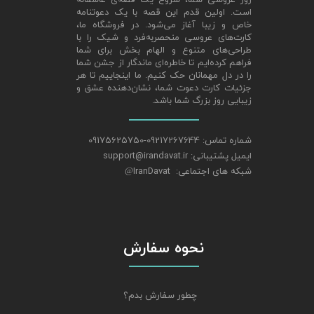
روز عروسی شما، شروع یک قصه‌ی عاشقانه
است. اولین قدم این قصه با یک دعوتنامه
خاص و زیبا آغاز می‌شود. در فروشگاه ما،
کارت‌های عروسی منحصربه‌فرد و شیک را با
طراحی‌های متنوع و الهام‌ بخش برای شما
فراهم کرده‌ایم تا خاطره‌ای ماندگار از جشن شما
را در دل مهمانان حک کنیم. ما اینجاییم تا هر
جزئیات کارت دعوت شما، نشان‌دهنده عشق و
زیبایی روز بزرگ شما باشد.
شماره تماس: 09217267644-09175625750
ایمیل پشتیبانی: support@irandavat.ir
شبکه های اجتماعی: IranDavat
@
نحوه سفارش
چطور سفارش بدم؟